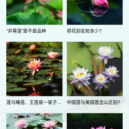
“并蒂莲”是不是品种
荷花别名知多少?
莲与睡莲、王莲是一家子吗?
中国莲与美国莲怎么区别?