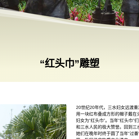
“红头巾”雕塑
20世纪20年代，三水妇女远渡
用一块红布叠成方形的帽子戴在
妇女为“红头巾”。当年“红头巾
和三水人民的极大赞誉。回到三水
她们在晚年时终于圆了当年“过番