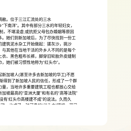
凋敝。位于三江汇流处的三水
“下南洋”。其中有部分三水的年轻妇女，
制，不堪凌虐;或抗拒父母包办婚姻等原因
多。她们到新加坡后，为了尽快找到一份工
的建筑泥水杂工开始做起：搓灰沙，挑沙
。与其他在当地干活的外乡人不同的是每个
上衣、黑色粗布长裤，脚穿旧轮胎外皮缝制
，她们被习惯性地称为“红头巾”。
挑起新加坡人(甚至许多去新加坡的华工)不愿
逐渐得到了新加坡人民的信任，形成了一个群
力量，当地许多重要建筑工程也都放心交给
新加坡最高的“亚洲大厦”和有名的“高等法院”
没有‘红头巾高楼建不成”的说法。久而久
特称，也成了一种可贵的“红头巾”精神，现已
化遗产。