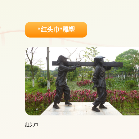
“红头巾”雕塑
红头巾