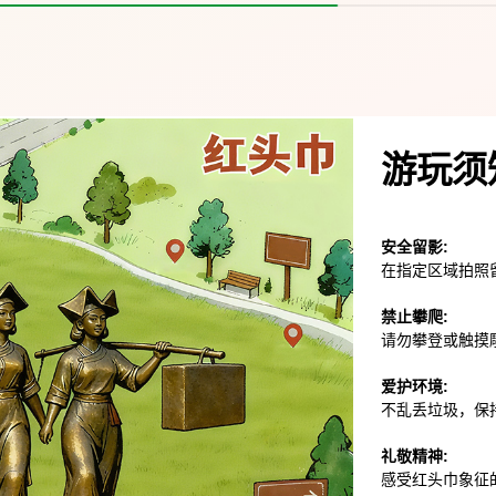
游玩须
安全留影:
在指定区域拍照
禁止攀爬:
请勿攀登或触摸
爱护环境:
不乱丢垃圾，保
礼敬精神:
感受红头巾象征