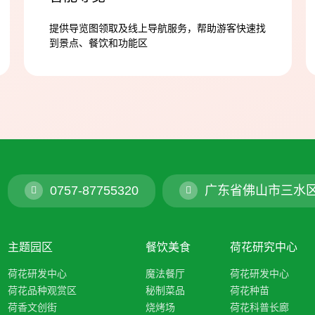
提供导览图领取及线上导航服务，帮助游客快速找
到景点、餐饮和功能区
0757-87755320
广东省佛山市三水
主题园区
餐饮美食
荷花研究中心
荷花研发中心
魔法餐厅
荷花研发中心
荷花品种观赏区
秘制菜品
荷花种苗
荷香文创街
烧烤场
荷花科普长廊