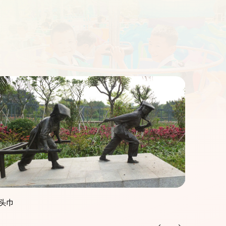
头巾
红头巾