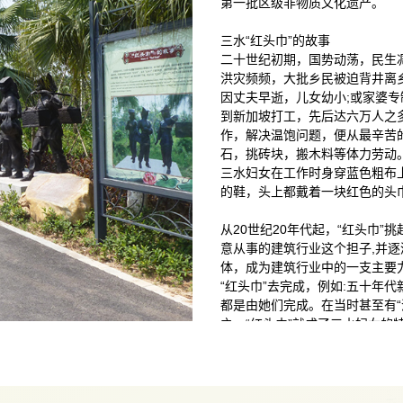
第一批区级非物质文化遗产。
三水“红头巾”的故事
二十世纪初期，国势动荡，民生
洪灾频频，大批乡民被迫背井离乡
因丈夫早逝，儿女幼小;或家婆专
到新加坡打工，先后达六万人之
作，解决温饱问题，便从最辛苦
石，挑砖块，搬木料等体力劳动
三水妇女在工作时身穿蓝色粗布
的鞋，头上都戴着一块红色的头巾
从20世纪20年代起，“红头巾”
意从事的建筑行业这个担子,并
体，成为建筑行业中的一支主要
“红头巾”去完成，例如:五十年代
都是由她们完成。在当时甚至有“
之，“红头巾”就成了三水妇女的
成为三水区第一批区级非物质文