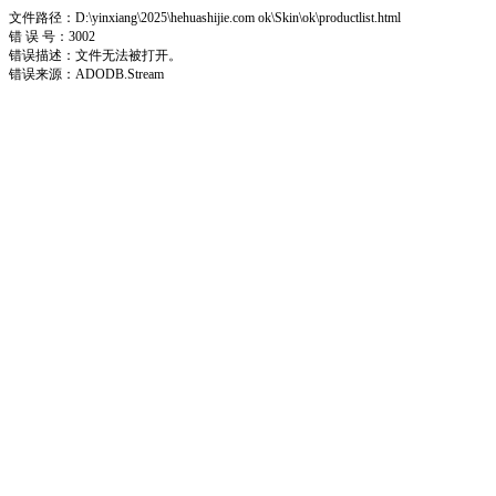
文件路径：D:\yinxiang\2025\hehuashijie.com ok\Skin\ok\productlist.html
错 误 号：3002
错误描述：文件无法被打开。
错误来源：ADODB.Stream