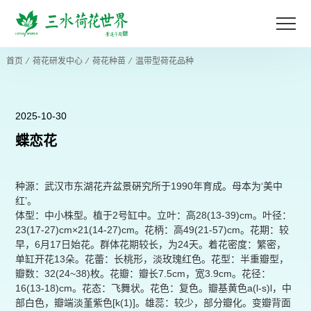
首页
⁄
荷花研发中心
⁄
荷花种苗
⁄
温带型荷花品种
2025-10-30
蝶恋花
种源：武汉市东湖花卉盆景硏究所于1990年育成。母本为‘美中
红’。
体型：中小株型。植于2号缸中。立叶：高28(13-39)cm。叶径：
23(17-27)cm×21(14-27)cm。花柄：高49(21-57)cm。花期：较
早，6月17日始花。群体花期较长，为24天。着花密度：繁密，
单缸开花13朵。花蕾：长桃形，淡玫瑰红色。花型：半重瓣型，
瓣数：32(24~38)枚。花瓣：瓣长7.5cm，宽3.9cm。花径：
16(13-18)cm。花态：飞舞状。花色：复色。瓣基黄色a(l-s)l，中
部白色，瓣端淡堇紫色[k(1)]。雄蕊：较少，部分瓣化。变瓣背面