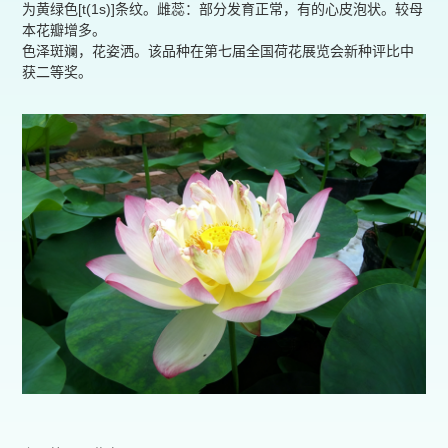
为黄绿色[t(1s)]条纹。雌蕊：部分发育正常，有的心皮泡状。较母
本花瓣增多。
色泽斑斓，花姿洒。该品种在第七届全国荷花展览会新种评比中
获二等奖。