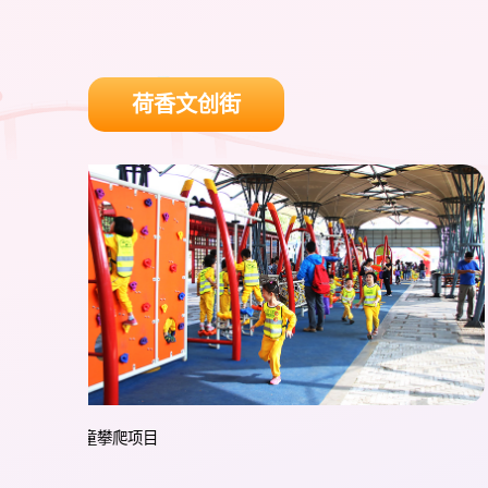
荷香文创街
荷花产品体验馆