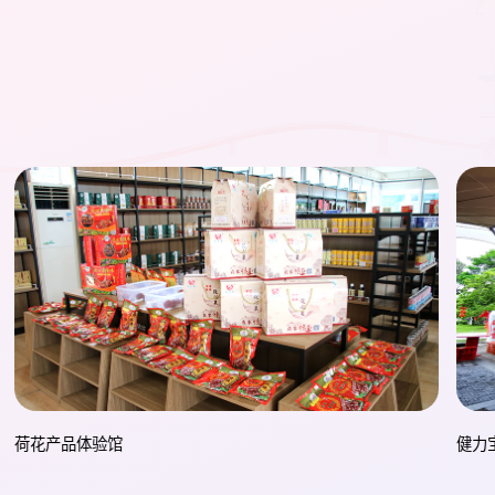
健力宝八号潮馆
三