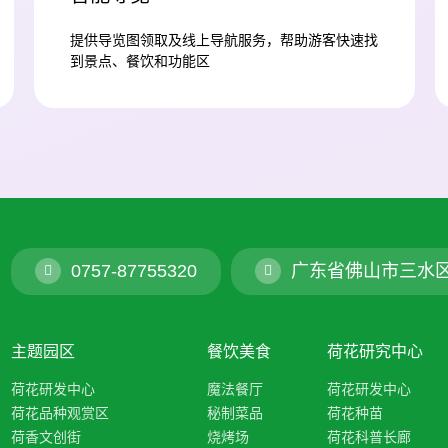
提供导览图领取及线上导航服务，帮助游客快速找
到景点、餐饮和功能区
0757-87755320
广东省佛山市三水
主题园区
餐饮美食
荷花研究中心
荷花研发中心
魔法餐厅
荷花研发中心
荷花品种观赏区
秘制菜品
荷花种苗
荷香文创街
烧烤场
荷花科普长廊