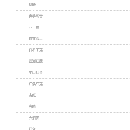
凤舞
佛手观音
八一莲
白衣战士
白君子莲
西湖红莲
中山红台
江溪红莲
杏红
春晓
大洒锦
红雀