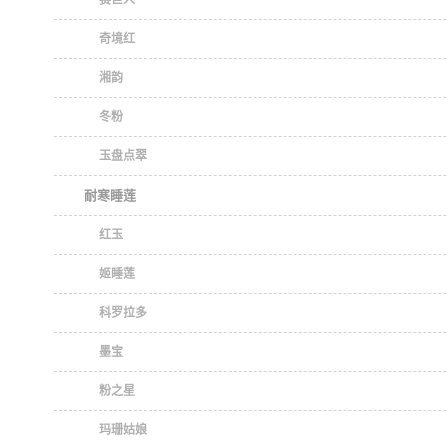
奇境红
湘韵
冬粉
玉盘点翠
耐寒睡莲
红玉
姬睡莲
科罗拉多
墨宝
粉之星
玛珊姑娘