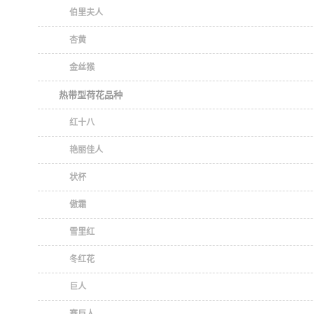
伯里夫人
杏黄
金丝猴
热带型荷花品种
红十八
艳丽佳人
状杯
傲霜
雪里红
冬红花
巨人
赛巨人