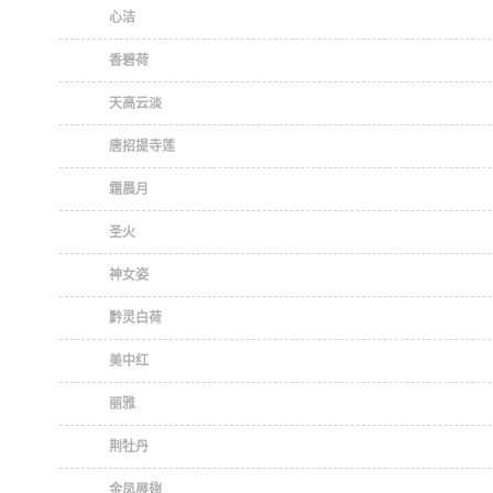
心洁
香碧荷
天高云淡
唐招提寺莲
霜晨月
圣火
神女姿
黔灵白荷
美中红
丽雅
荆牡丹
金凤展翅