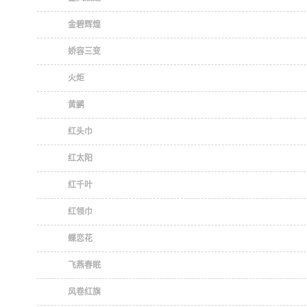
金碧辉煌
娇容三变
火炬
黄鹂
红头巾
红太阳
红千叶
红领巾
蝶恋花
飞燕春眠
风卷红旗