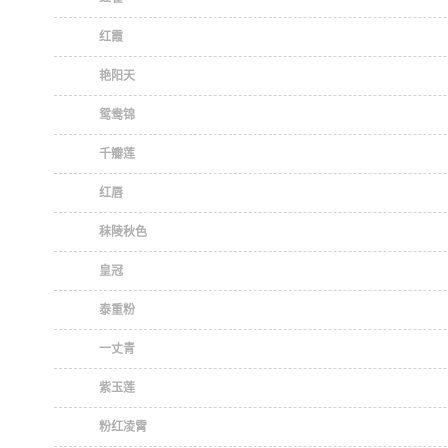
红霞
艳阳天
鸳鸯锦
千瓣莲
红唇
秣陵秋色
皇冠
泰重粉
一丈青
紫玉莲
粉红凌霄