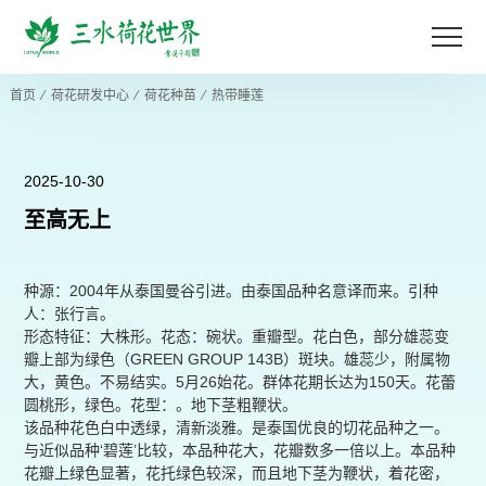
首页
⁄
荷花研发中心
⁄
荷花种苗
⁄
热带睡莲
2025-10-30
至高无上
种源：2004年从泰国曼谷引进。由泰国品种名意译而来。引种
人：张行言。
形态特征：大株形。花态：碗状。重瓣型。花白色，部分雄蕊变
瓣上部为绿色（GREEN GROUP 143B）斑块。雄蕊少，附属物
大，黄色。不易结实。5月26始花。群体花期长达为150天。花蕾
圆桃形，绿色。花型：。地下茎粗鞭状。
该品种花色白中透绿，清新淡雅。是泰国优良的切花品种之一。
与近似品种‘碧莲’比较，本品种花大，花瓣数多一倍以上。本品种
花瓣上绿色显著，花托绿色较深，而且地下茎为鞭状，着花密，