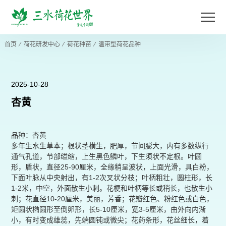
首页
⁄
荷花研发中心
⁄
荷花种苗
⁄
温带型荷花品种
2025-10-28
杏黄
品种：杏黄
多年生水生草本；根状茎横生，肥厚，节间膨大，内有多数纵行
通气孔道，节部缢缩，上生黑色鳞叶，下生须状不定根。叶圆
形，盾状，直径25-90厘米，全缘稍呈波状，上面光滑，具白粉，
下面叶脉从中央射出，有1-2次叉状分枝；叶柄粗壮，圆柱形，长
1-2米，中空，外面散生小刺。花梗和叶柄等长或稍长，也散生小
刺；花直径10-20厘米，美丽，芳香；花瓣红色、粉红色或白色，
矩圆状椭圆形至倒卵形，长5-10厘米，宽3-5厘米，由外向内渐
小，有时变成雄蕊，先端圆钝或微尖；花药条形，花丝细长，着