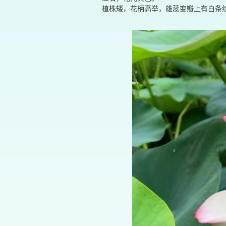
植株矮，花柄高举，雄蕊变瓣上有白条