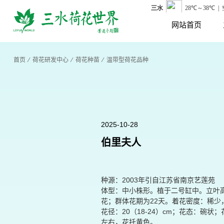
网站首页
首页
⁄
荷花研发中心
⁄
荷花种苗
⁄
温带型荷花品种
2025-10-28
伯里夫人
种源：2003年引自江苏省南京艺莲苑
体型：中小株形。植于二号缸中。立叶高：27（
花；群体花期为22天。着花密度：稀少，
花径：20（18-24）cm；花态：
左右，花托黄色。