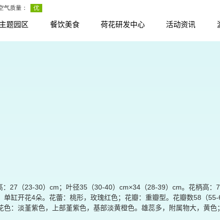
主题园区
餐饮美食
荷花研发中心
活动资讯
23-30）cm；叶径35（30-40）cm×34（28-39）cm。花柄高：7
单缸开花4朵。花蕾：桃形，玫瑰红色；花瓣：重瓣型。花瓣数58（55-60
碗状；花色：淡堇紫色，上部堇紫色，基部淡黄橙色。雄蕊多，附属物大，黄色