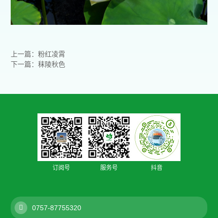
上一篇：粉红凌霄
下一篇：秣陵秋色
订阅号
服务号
抖音
0757-87755320