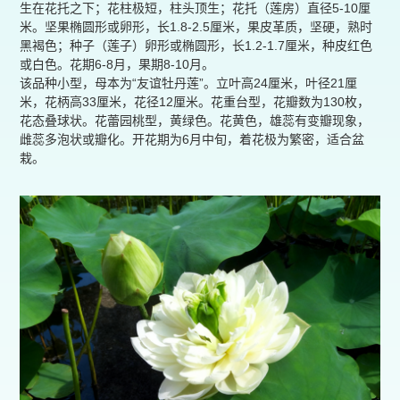
生在花托之下；花柱极短，柱头顶生；花托（莲房）直径5-10厘
米。坚果椭圆形或卵形，长1.8-2.5厘米，果皮革质，坚硬，熟时
黑褐色；种子（莲子）卵形或椭圆形，长1.2-1.7厘米，种皮红色
或白色。花期6-8月，果期8-10月。
该品种小型，母本为“友谊牡丹莲”。立叶高24厘米，叶径21厘
米，花柄高33厘米，花径12厘米。花重台型，花瓣数为130枚，
花态叠球状。花蕾园桃型，黄绿色。花黄色，雄蕊有变瓣现象，
雌蕊多泡状或瓣化。开花期为6月中旬，着花极为繁密，适合盆
栽。