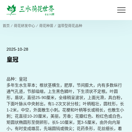
首页
⁄
荷花研发中心
⁄
荷花种苗
⁄
温带型荷花品种
2025-10-28
皇冠
品种：皇冠
多年生水生草本；根状茎横生，肥厚，节间膨大，内有多数纵行
通气孔道，节部缢缩，上生黑色鳞叶，下生须状不定根。叶圆
形，盾状，直径25-90厘米，全缘稍呈波状，上面光滑，具白粉，
下面叶脉从中央射出，有1-2次叉状分枝；叶柄粗壮，圆柱形，长
1-2米，中空，外面散生小刺。花梗和叶柄等长或稍长，也散生小
刺；花直径10-20厘米，美丽，芳香；花瓣红色、粉红色或白色，
矩圆状椭圆形至倒卵形，长5-10厘米，宽3-5厘米，由外向内渐
小，有时变成雄蕊，先端圆钝或微尖；花药条形，花丝细长，着