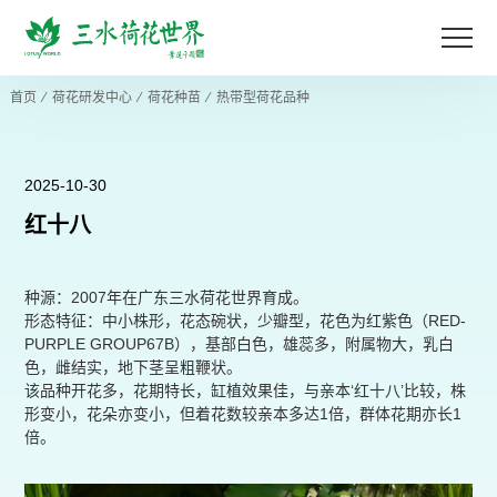
首页
⁄
荷花研发中心
⁄
荷花种苗
⁄
热带型荷花品种
2025-10-30
红十八
种源：2007年在广东三水荷花世界育成。
形态特征：中小株形，花态碗状，少瓣型，花色为红紫色（RED-
PURPLE GROUP67B），基部白色，雄蕊多，附属物大，乳白
色，雌结实，地下茎呈粗鞭状。
该品种开花多，花期特长，缸植效果佳，与亲本‘红十八’比较，株
形变小，花朵亦变小，但着花数较亲本多达1倍，群体花期亦长1
倍。