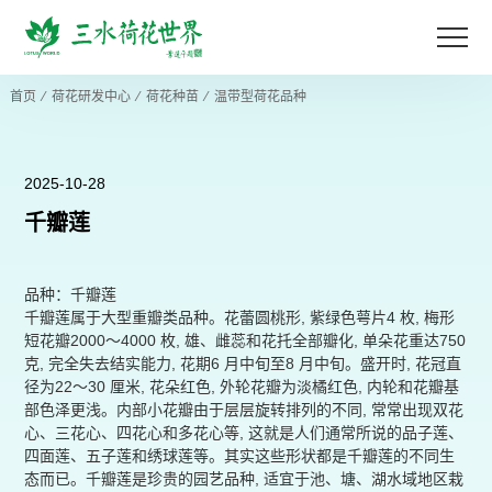
首页
⁄
荷花研发中心
⁄
荷花种苗
⁄
温带型荷花品种
2025-10-28
千瓣莲
品种：千瓣莲
千瓣莲属于大型重瓣类品种。花蕾圆桃形, 紫绿色萼片4 枚, 梅形
短花瓣2000～4000 枚, 雄、雌蕊和花托全部瓣化, 单朵花重达750
克, 完全失去结实能力, 花期6 月中旬至8 月中旬。盛开时, 花冠直
径为22～30 厘米, 花朵红色, 外轮花瓣为淡橘红色, 内轮和花瓣基
部色泽更浅。内部小花瓣由于层层旋转排列的不同, 常常出现双花
心、三花心、四花心和多花心等, 这就是人们通常所说的品子莲、
四面莲、五子莲和绣球莲等。其实这些形状都是千瓣莲的不同生
态而已。千瓣莲是珍贵的园艺品种, 适宜于池、塘、湖水域地区栽